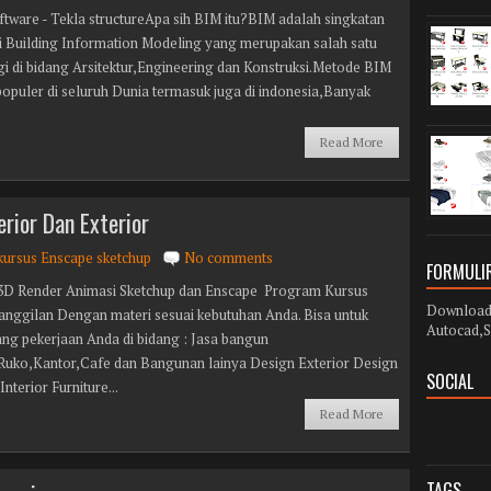
tware - Tekla structureApa sih BIM itu?BIM adalah singkatan
ri Building Information Modeling yang merupakan salah satu
gi di bidang Arsitektur,Engineering dan Konstruksi.Metode BIM
populer di seluruh Dunia termasuk juga di indonesia,Banyak
Read More
rior Dan Exterior
kursus Enscape sketchup
No comments
FORMULIR
3D Render Animasi Sketchup dan Enscape Program Kursus
Download 
Panggilan Dengan materi sesuai kebutuhan Anda. Bisa untuk
Autocad,S
ng pekerjaan Anda di bidang : Jasa bangun
uko,Kantor,Cafe dan Bangunan lainya Design Exterior Design
SOCIAL
Interior Furniture...
Read More
TAGS