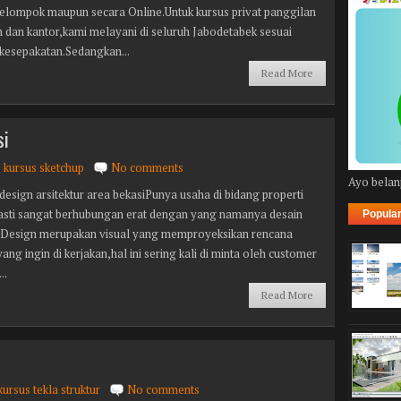
Kelompok maupun secara Online.Untuk kursus privat panggilan
 dan kantor,kami melayani di seluruh Jabodetabek sesuai
kesepakatan.Sedangkan...
Read More
si
kursus sketchup
No comments
Ayo belanj
esign arsitektur area bekasiPunya usaha di bidang properti
asti sangat berhubungan erat dengan yang namanya desain
Popula
Design merupakan visual yang memproyeksikan rencana
ang ingin di kerjakan,hal ini sering kali di minta oleh customer
..
Read More
kursus tekla struktur
No comments