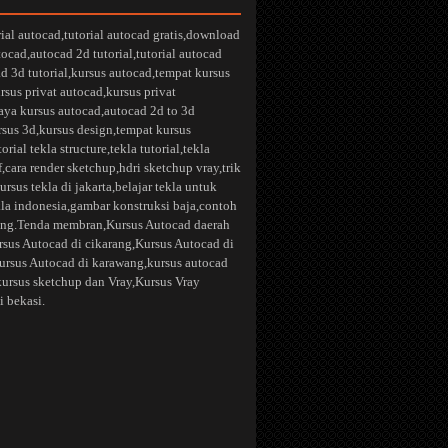
rial autocad
,
tutorial autocad gratis
,
download
utocad
,
autocad 2d tutorial
,
tutorial autocad
d 3d tutorial
,
kursus autocad
,
tempat kursus
rsus privat autocad
,
kursus privat
aya kursus autocad
,
autocad 2d to 3d
rsus 3d
,
kursus design
,
tempat kursus
torial tekla structure
,
tekla tutorial
,
tekla
f
,
cara render sketchup
,
hdri sketchup vray
,
trik
ursus tekla di jakarta
,
belajar tekla untuk
kla indonesia
,
gambar konstruksi baja
,
contoh
ng.
Tenda membran
,
Kursus Autocad daerah
rsus Autocad di cikarang
,
Kursus Autocad di
ursus Autocad di karawang
,kursus autocad
kursus sketchup dan Vray
,
Kursus Vray
i bekasi.