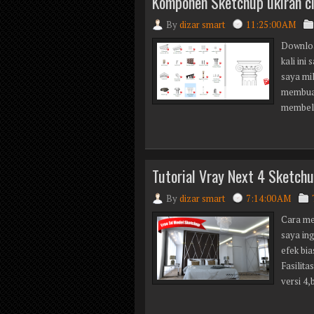
Komponen Sketchup ukiran cl
By
dizar smart
11:25:00 AM
Downloa
kali ini
saya mil
membuat
membeli
Tutorial Vray Next 4 Sketch
By
dizar smart
7:14:00 AM
Cara me
saya in
efek bi
Fasilita
versi 4,