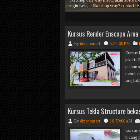
Sketchup dan Vray merupakan Software 
ingin Belajar Sketchup vray? contact 0
1
2
3
4
5
6
7
8
9
10
11
Kursus Render Enscape Area 
By
dizar smart
5:32:00 PM
Kursus 
jakarta
pilihan 
memberi
singkat,
Kursus Tekla Structure beka
By
dizar smart
10:39:00 AM
Kursus 
bidang p