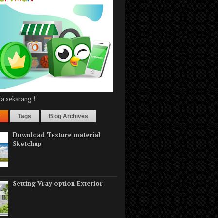
a sekarang !!
r
Tags
Blog Archives
Download Texture material
Sketchup
Setting Vray option Exterior