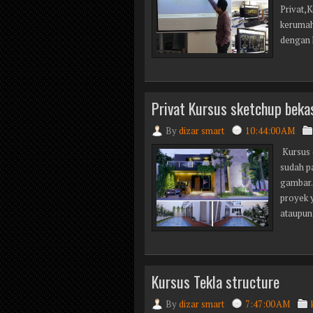
Privat,
kerumah
dengan 
Privat Kursus sketchup beka
By
dizar smart
10:44:00 AM
Kursus d
sudah p
gambar.
proyek y
ataupun.
Kursus Tekla structure
By
dizar smart
7:47:00 AM