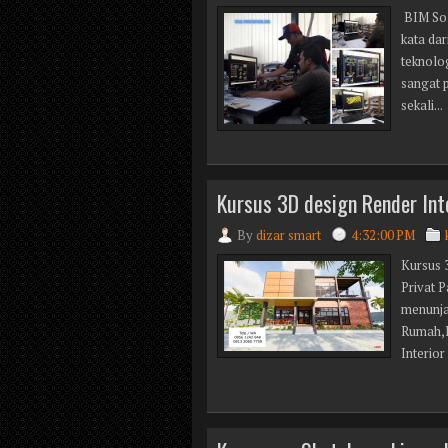
BIM Sof
kata da
teknolo
sangat 
sekali...
Kursus 3D design Render Inte
By
dizar smart
4:32:00 PM
Kursus 
Privat 
menunja
Rumah,R
Interior 