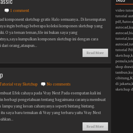
assic
1 comment
video tuto
tutorial a
d komponent sketchup gratis Halo semuanya.. Di kesempatan
pdf
,
Autoca
 saya ingin berbagi beberapa koleksi komponen sketchup yang
autocad
,
ku
iki. O ya teman teman,file ini bukan saya yang
autocad
,
bi
nya,saya kumpulkan komponen sketchup ini dengan cara
tutorial
,
ku
autocad
,
tu
 dari orang,ataupun...
tutorial Pd
Read More
sketchup
,
k
pemula
,
te
shop drawi
up
tambun
,
ku
cibitung
,
K
Tutorial vray Sketchup
No comments
di jakarta,
sketchup d
mbuat Efek cahaya pada Vray Next Pada esempatan kali ini
gin berbagi pengetahuan tentang bagaimana caranya membuat
as lampu yang kesan cahanyanya seperti bintang bintang.
s itu saya baru temukan di Vray yang terbaru yaitu Vray Next
bahkan...
Read More