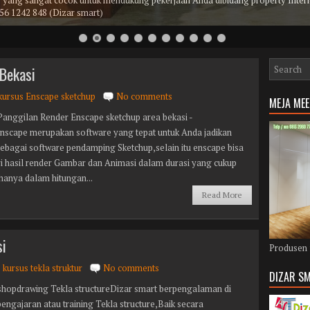
yang sangat cocok untuk mendukung pekerjaan Anda dibidang property Interio
856 1242 848 (Dizar smart)
Bekasi
kursus Enscape sketchup
No comments
MEJA ME
Panggilan Render Enscape sketchup area bekasi -
Enscape merupakan software yang tepat untuk Anda jadikan
sebagai software pendamping Sketchup,selain itu enscape bisa
 hasil render Gambar dan Animasi dalam durasi yang cukup
hanya dalam hitungan...
Read More
si
Produsen 
kursus tekla struktur
No comments
DIZAR SM
shopdrawing Tekla structureDizar smart berpengalaman di
engajaran atau training Tekla structure,Baik secara