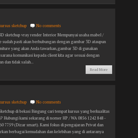
kursus sketchup
No comments
3D sketchup vray render Interior Mempunyai usaha mabel /
re sudah pasti akan berhubungan dengan gambar 3D ataupun
rniture yang akan Anda tawarkan,gambar 3D di gunakan
sarana komunikasi kepada client kita agar sesuai dengan
n dan tidak salah...
Read More
kursus sketchup
No comments
ketchup di bekasi Bingung cari tempat kursus yang berkualitas
si? Hubungi kami sekarang di nomer HP / WA 0856 1242 848 -
60 7759 (Dizar smart). Kami fokus di pengajaran Privat dan
kan berbagai kemudahan dan kelebihan yang di antaranya