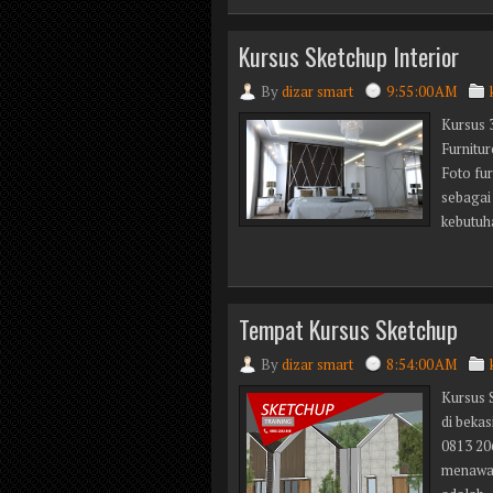
Kursus Sketchup Interior
By
dizar smart
9:55:00 AM
Kursus 
Furnitu
Foto fu
sebagai 
kebutuha
Tempat Kursus Sketchup
By
dizar smart
8:54:00 AM
Kursus S
di beka
0813 20
menawar