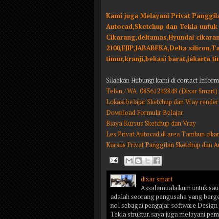
Kami juga Melayani Privat Panggil
Autocad,Sketchup dan Tekla untuk
Cikarang,deltamas,Hyundai cikara
2100,EJIP,JABABEKA,Delta silicon,
timur,kranji,bekasi barat,jakarta ti
Silahkan Hubungi kami di contact Inform
Telvn / WA 08561242848 (Dizar Smart)
Lokasi belajar Sketchup dan Vray rende
Download Formulir Belajar
Biaya Kursus Sketchup dan Vray
Les Privat Autocad di area Tambun cika
Kursus Privat Panggilan Sketchup dan 
dizar smart
Assalamualaikum untuk saud
adalah seorang pengusaha yang bergera
nol sebagai pengajar software Desig
Tekla struktur. saya juga melayani pe