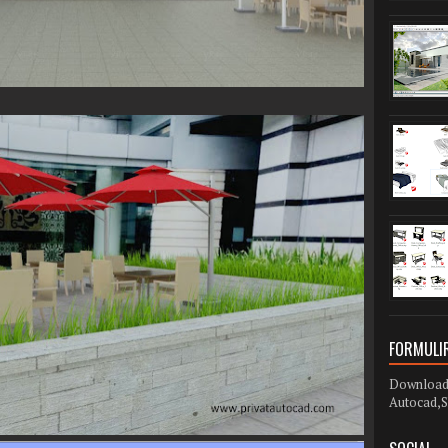
FORMULIR
Download 
Autocad,S