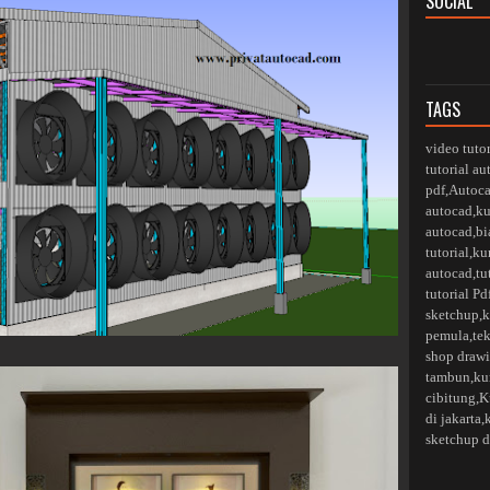
SOCIAL
TAGS
video tuto
tutorial a
pdf
,
Autoca
autocad
,
ku
autocad
,
bi
tutorial
,
ku
autocad
,
tu
tutorial Pd
sketchup
,
k
pemula
,
te
shop drawi
tambun
,
ku
cibitung
,
K
di jakarta,
sketchup d