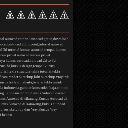
rial autocad
,
tutorial autocad gratis
,
download
utocad
,
autocad 2d tutorial
,
tutorial autocad
d 3d tutorial
,
kursus autocad
,
tempat kursus
rsus privat autocad
,
kursus privat
aya kursus autocad
,
autocad 2d to 3d
rsus 3d
,
kursus design
,
tempat kursus
torial tekla structure
,
tekla tutorial
,
tekla
f
,
cara render sketchup
,
hdri sketchup vray
,
trik
ursus tekla di jakarta
,
belajar tekla untuk
kla indonesia
,
gambar konstruksi baja
,
contoh
ng.
Tenda membran
,
Kursus Autocad daerah
rsus Autocad di cikarang
,
Kursus Autocad di
ursus Autocad di karawang
,kursus autocad
kursus sketchup dan Vray
,
Kursus Vray
i bekasi.