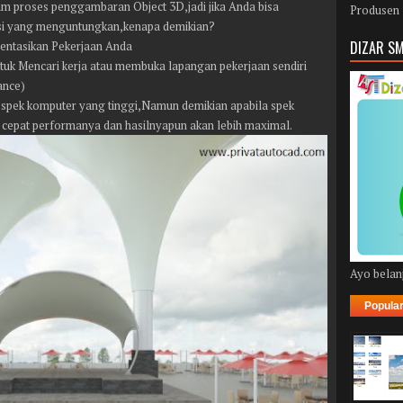
lam proses penggambaran Object 3D,jadi jika Anda bisa
Produsen 
si yang menguntungkan,kenapa demikian?
DIZAR SM
entasikan Pekerjaan Anda
ntuk Mencari kerja atau membuka lapangan pekerjaan sendiri
ance)
spek komputer yang tinggi,Namun demikian apabila spek
 cepat performanya dan hasilnyapun akan lebih maximal.
Ayo belanj
Popula