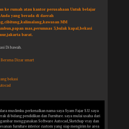
an ke rumah atau kantor perusahaan Untuk belajar
 Anda yang berada di daerah
ng,cibitung,kalimalang,kawasan MM
Tambun,papan mas,perumnas 3,bulak kapal,bekasi
mur,jakarta barat.
asi Di bawah.
r Bersma Dizar smart
rang bekasi
Autocad
ara muslimku. perkenalkan nama saya Syam Fajar S.U. saya
k di bidang pendidikan dan Furniture. saya mulai usaha dari
n gambar menggunakan Software Autocad,Sketchup vray dan
mesanan furniture interior custom yang siap mengirim ke area