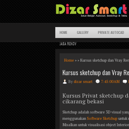
HOME
GALLERY
PRIVATE AUTOCAD
JASA RENOV
Home
» » Kursus sketchup dan Vray Re
Kursus sketchup dan Vray R
By
dizar smart
7:45:00 AM
Kursus Privat sketchup 
cikarang bekasi
Sketchup adalah software 3D visual yan
menggunakan
Software Sketchup
untuk 
Misalkan untuk visualisasi object Interio