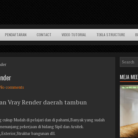
PENDAFTARAN
CONTACT
VIDEO TUTORIAL
TEKLA STRUCTURE
B
nder
ender
MEJA ME
No comments
dan Vray Render daerah tambun
g cukup Mudah di pelajari dan di pahami,Banyak yang sudah
menunjang pekerjaan di bidang Sipil dan Arsitek.
r,Exterior,Struktur bangunan dll.