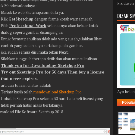
Produsen 
ntuk Mendownloadnya :
Masuk ke web Sketchup.com dulu ya.
DIZAR SM
Klik
GetSketchup
dengan frame kotak warna merah.
Pilih
Professional Work
selanjutnya akan keluar kotak
dialog seperti gambar disamping ini.
Untuk format penulisan tidak ada yang susah,silahkan lihat
contoh yang sudah saya sertakan pada gambar.
jika sudah semua diisi maka tekan
Next
.
Silahkan tunggu beberapa detik dan akan muncul tulisan
Thank you for Downloading Sketchup Pro
Try out Sketchup Pro for 30 days.Then buy a license
that never expires.
arti dari tulisan di atas adalah
Ayo belanj
Terima kasih telah
mendownload Sketchup Pro
Cobalah Sketchup Pro selama 30 hari. Lalu beli lisensi yang
Popula
tidak pernah habis masa berlakunya.
wnload File Software Sketchup 2018.