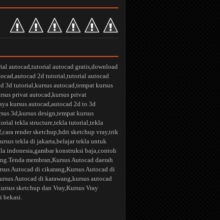
rial autocad
,
tutorial autocad gratis
,
download
utocad
,
autocad 2d tutorial
,
tutorial autocad
d 3d tutorial
,
kursus autocad
,
tempat kursus
rsus privat autocad
,
kursus privat
aya kursus autocad
,
autocad 2d to 3d
rsus 3d
,
kursus design
,
tempat kursus
torial tekla structure
,
tekla tutorial
,
tekla
f
,
cara render sketchup
,
hdri sketchup vray
,
trik
ursus tekla di jakarta
,
belajar tekla untuk
kla indonesia
,
gambar konstruksi baja
,
contoh
ng.
Tenda membran
,
Kursus Autocad daerah
rsus Autocad di cikarang
,
Kursus Autocad di
ursus Autocad di karawang
,kursus autocad
kursus sketchup dan Vray
,
Kursus Vray
i bekasi.