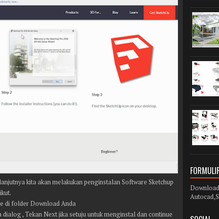
FORMULIR
anjutnya kita akan melakukan penginstalan Software Sketchup
Download 
kut.
Autocad,S
.exe di folder Download Anda
da dialog , Tekan Next jika setuju untuk menginstal dan continue