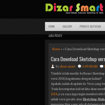
HOME
GALLERY
PRIVATE AUTOCAD
JASA RENOV
Home
» » Cara Download Sketchup ver
Cara Download Sketchup ver
By
dizar smart
6:09:00 AM
Trimble telah merilis Software Sketchup
versi 2018,bagaimana dengan kalian?
Apakah sudah di update ke Versi yang te
Pada kesempatan kali ini kita akan me
2018
,o ya saya juga ingin memberi info
untuk versi geratis atau
Sketchup Mak
mereview fitur yang ada di dalamnya dal