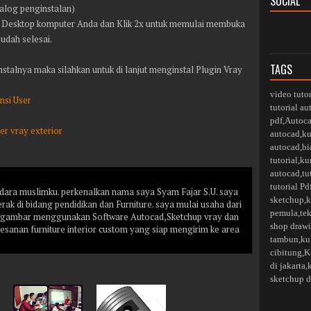
SOCIAL
ialog penginstalan)
i Desktop komputer Anda dan Klik 2x untuk memulai membuka
udah selesai.
TAGS
talnya maka silahkan untuk di lanjut menginstal Plugin Vray
video tuto
nsi User
tutorial a
pdf
,
Autoca
er vray exterior
autocad
,
ku
autocad
,
bi
tutorial
,
ku
autocad
,
tu
tutorial Pd
ara muslimku. perkenalkan nama saya Syam Fajar S.U. saya
sketchup
,
k
k di bidang pendidikan dan Furniture. saya mulai usaha dari
pemula
,
te
n gambar menggunakan Software Autocad,Sketchup vray dan
shop drawi
mesanan furniture interior custom yang siap mengirim ke area
tambun
,
ku
cibitung
,
K
di jakarta,
sketchup d