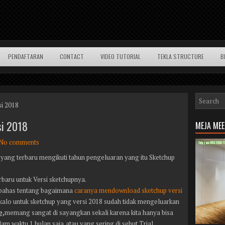
PENDAFTARAN
CONTACT
VIDEO TUTORIAL
TEKLA STRUCTURE
B
si 2018
si 2018
MEJA ME
No comments
 yang terbaru mengikuti tahun pengeluaran yang itu Sketchup
rbaru untuk Versi sketchupnya.
mbahas tentang bagaimana
caranya mendownload sketchup versi
 kalo untuk sketchup yang versi 2018 sudah tidak mengeluarkan
e,
memang sangat di sayangkan sekali karena kita hanya bisa
am waktu 1 bulan saja,atau yang sering di sebut Trial.