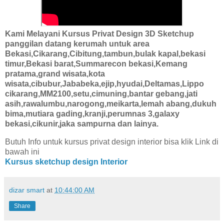
Kami Melayani Kursus Privat Design 3D Sketchup
panggilan datang kerumah untuk area
Bekasi,Cikarang,Cibitung,tambun,bulak kapal,bekasi
timur,Bekasi barat,Summarecon bekasi,Kemang
pratama,grand wisata,kota
wisata,cibubur,Jababeka,ejip,hyudai,Deltamas,Lippo
cikarang,MM2100,setu,cimuning,bantar gebang,jati
asih,rawalumbu,narogong,meikarta,lemah abang,dukuh
bima,mutiara gading,kranji,perumnas 3,galaxy
bekasi,cikunir,jaka sampurna dan lainya.
Butuh Info untuk kursus privat design interior bisa klik Link di
bawah ini
Kursus sketchup design Interior
dizar smart
at
10:44:00 AM
Share