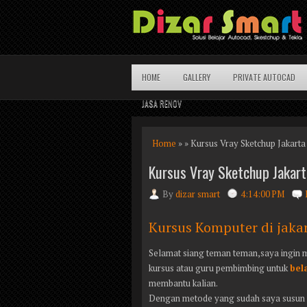
HOME
GALLERY
PRIVATE AUTOCAD
JASA RENOV
Home
» » Kursus Vray Sketchup Jakarta
Kursus Vray Sketchup Jakart
By
dizar smart
4:14:00 PM
Kursus Komputer di jaka
Selamat siang teman teman,saya ingin
kursus atau guru pembimbing untuk
bel
membantu kalian.
Dengan metode yang sudah saya susun ra