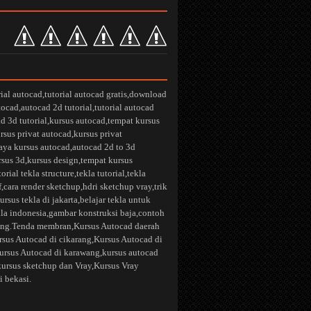
rial autocad
,
tutorial autocad gratis
,
download
utocad
,
autocad 2d tutorial
,
tutorial autocad
d 3d tutorial
,
kursus autocad
,
tempat kursus
rsus privat autocad
,
kursus privat
aya kursus autocad
,
autocad 2d to 3d
rsus 3d
,
kursus design
,
tempat kursus
torial tekla structure
,
tekla tutorial
,
tekla
f
,
cara render sketchup
,
hdri sketchup vray
,
trik
ursus tekla di jakarta
,
belajar tekla untuk
kla indonesia
,
gambar konstruksi baja
,
contoh
ng.
Tenda membran
,
Kursus Autocad daerah
rsus Autocad di cikarang
,
Kursus Autocad di
ursus Autocad di karawang
,kursus autocad
kursus sketchup dan Vray
,
Kursus Vray
i bekasi.