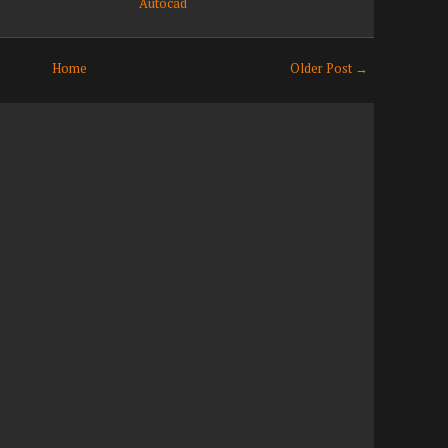
Autocad
Home
Older Post →