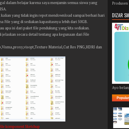
agal dalam belajar karena saya menjamin semua siswa yang
Produsen 
ISA.
DIZAR SM
 kalian yang tidak ingin repot mendownload sampai berhari hari
a File yang di sediakan kapasitasnya lebih dari 50GB.
 apa isi dari paket file pendukung yang kita sediakan.
jelaskan secara detail tentang apa kegunaan dari File
,Visma,proxy,visopt,Texture Material,Cut Res PNG,HDRI dan
Ayo belanj
Popula
File komponent Sketchup