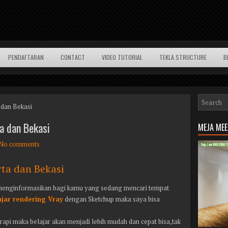
PENDAFTARAN
CONTACT
VIDEO TUTORIAL
TEKLA STRUCTURE
B
 dan Bekasi
a dan Bekasi
MEJA ME
No comments
rta dan Bekasi
 menginformasikan bagi kamu yang sedang mencari tempat
ajar rendering Vray
dengan Sketchup maka saya bisa
pi maka belajar akan menjadi lebih mudah dan cepat bisa,tak