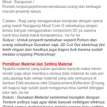
Misal : Bangunan /
Rumah,rumput,pepohonan,kendaraan,orang dan berbagai
macam property lainya
Catatan : Bagi yang menggunakan komputer dengan speck
yang masih Nanggung Misal Core i3 sebaikanya jangan
terlalu banyak menggunakan component 3D ya..karena
nanti bisa batuk batuk komputernya...he he he
Solusi : Untuk properti tambahan seperti Pohon dan
orang sebaiknya Gunakan saja 2D Cut Out sketchup (ini
lebih ringan dan hasilnya juga bagus kok karena sudah
melalui cropping Photoshop)
Pemilihan Material dan Setting Material
Apabila material yang kalian gunakan banyak maka mesin
render juga akan membaca semua data material itu satu per
satu,apalagi kalo setiap material yang ada semuanya di
berikan Efek,terutama efek Displacement,Reflection (Emang
sih bagus) tapi sudah pasti nunggunya bisa sambil ditinggal
tidur deh..he he
Solusi : Gunakan Material seminimal mungkin dengan
Texture aslinya saja agar tidak banyak settingan efeknya
(Tidak semua material harus melalui proses Vray setting