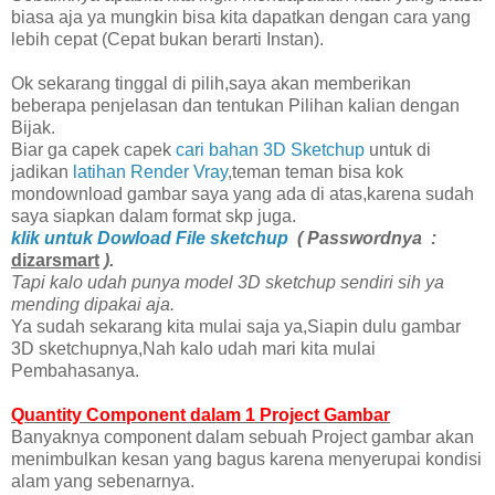
biasa aja ya mungkin bisa kita dapatkan dengan cara yang
lebih cepat (Cepat bukan berarti Instan).
Ok sekarang tinggal di pilih,saya akan memberikan
beberapa penjelasan dan tentukan Pilihan kalian dengan
Bijak.
Biar ga capek capek
cari bahan 3D Sketchup
untuk di
jadikan
latihan Render Vray
,teman teman bisa kok
mondownload gambar saya yang ada di atas,karena sudah
saya siapkan dalam format skp juga.
klik untuk Dowload File sketchup
( Passwordnya :
dizarsmart
).
Tapi kalo udah punya model 3D sketchup sendiri sih ya
mending dipakai aja.
Ya sudah sekarang kita mulai saja ya,Siapin dulu gambar
3D sketchupnya,Nah kalo udah mari kita mulai
Pembahasanya.
Quantity Component dalam 1 Project Gambar
Banyaknya component dalam sebuah Project gambar akan
menimbulkan kesan yang bagus karena menyerupai kondisi
alam yang sebenarnya.